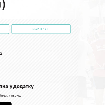
м)
МАРШРУТ
нь
пна у додатку
йтесь у ньому.