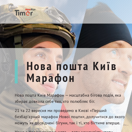
Нова пошта Київ
Марафон
Нова пошта Київ Марафон — масштабна бігова подія, яка
збирає довкола себе тих, хто полюбляє біг.
21 та 22 вересня ми проведемо в Києві «Перший
безбарʼєрний марафон Нової пошти», долучитися до якого
можуть як досвідчені бігуни, так і ті, хто бігтиме вперше.
Наша з Новою поштою мета — дати можливість стати