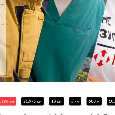
,195 км
21,975 км
10 км
5 км
500 м
10