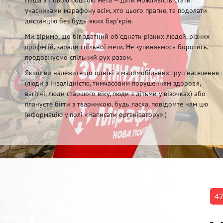
учасниками марафону всім, хто цього прагне, та подолати
дистанцію без будь-яких барʼєрів.
Ми віримо, що біг здатний обʼєднати різних людей, різних
професій, заради спільної мети. Не зупиняємось боротись,
продовжуємо спільний рух разом.
Якщо ви належите до однієї з маломобільних груп населення
(люди з інвалідністю, тимчасовим порушенням здоров’я,
вагітні, люди старшого віку, люди з дітьми у візочках) або
плануєте бігти з тваринкою, будь ласка, повідомте нам цю
інформацію у полі «Написати організатору».)
42