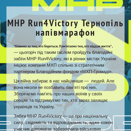
MHP Run4Victory Тернопіль
напівмарафон
,
"Біжимо за тих, хто бореться. Пам'ятаємо тих, хто віддав життя"
— цьогоріч під таким гаслом пройдуть благодійні
забіги MHP Run4Victory, які в різних містах України
ініціює компанія МХП спільно зі стратегічним
партнером Благодійним фондом «МХП-Громаді».
Ця війна забирає в нас найцінніше — людей. Але
вона ніколи не позбавить пам'яті про них.
Зберігаємо пам'ять про наших воїнів у своїх
серцях та підтримуємо тих, хто зараз захищає
українців та Україну.
Забіги MHP Run4Victory — це про національну
силу, свідомість та відповідальність, адже кожен
учасник допомагає забезпечити військових