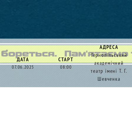
АДРЕСА
Тернопільський
ДАТА
СТАРТ
академічний
07.06.2025
08:00
театр імені Т. Г.
Шевченка
21 097,5 м
10 км
5 км
2 км
Люди Титани
500 м
100 м
Онлайн