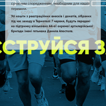
сучасним спорядженням, необхідним для нашої
перемоги.
Усі кошти з реєстраційних внесків і донатів, зібраних
під час заходу в Тернополі 7 червня, будуть передані
на підтримку військових 44-ої окремої артилерійської
бригади імені гетьмана Данила Апостола.