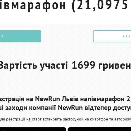
івмарафон (21,0975
ІЯ
СТ
Вартість участі 1699
гривен
єстрація на NewRun Львів напівмарафон 
ьші заходи компанії NewRun відтепер досту
для реєстрації на старт встановіть застосунок на смартфон та авторизу