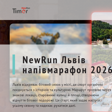
NewRun Львів
напівмарафон 202
Львів відкриває біговий сезон у місті, де спорт органічно
поєднується з історією та культурою. Маршрут пролягає через
знакові локації, старовинні вулиці й площі, створюючи
відчуття бігової подорожі. Це старт, який задає настрій
усьому сезону та надихає рухатися далі.