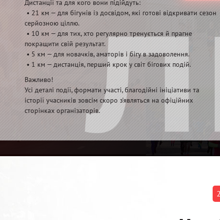
Дистанції та для кого вони підійдуть:
• 21 км — для бігунів із досвідом, які готові відкривати сезон
серйозною ціллю.
• 10 км — для тих, хто регулярно тренується й прагне
покращити свій результат.
• 5 км — для новачків, аматорів і бігу в задоволення.
• 1 км — дистанція, перший крок у світ бігових подій.
Важливо!
Усі деталі події, формати участі, благодійні ініціативи та
історії учасників зовсім скоро з’являться на офіційних
сторінках організаторів.