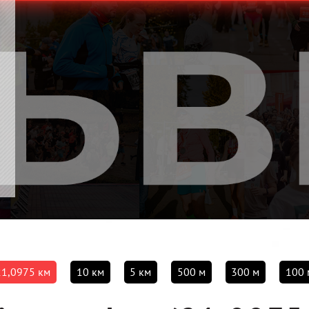
21,0975 км
10 км
5 км
500 м
300 м
100 