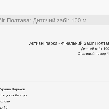
біг Полтава
:
Дитячий забіг 100 м
Активні парки - Фінальний Забіг Полта
Дитячий забіг 10
Стартовий номер
4
Україна Харьков
Стеценко Дмитро
чоловік
до 18