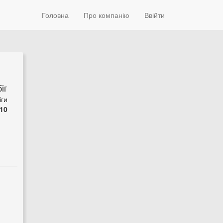
Головна
Про компанію
Ввійти
іг
іги
10