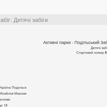
абіг
:
Дитячі забіги
Активні парки - Подільський Заб
Дитячі заб
Стартовий номер
5
Україна Подольск
Мiхайлов Максим
чоловік
до 18