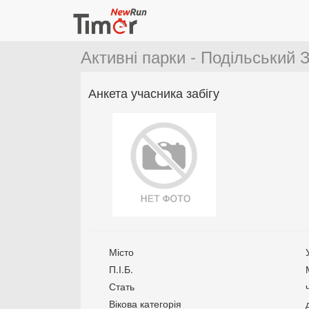
Активні парки - Подільський З
Анкета учасника забігу
Місто
П.І.Б.
Стать
Вікова категорія