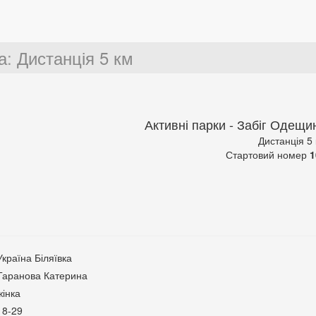
а
:
Дистанція 5 км
Активні парки - Забіг Одещи
Дистанція 5
Стартовий номер
1
Україна Біляївка
Таранова Катерина
жінка
18-29