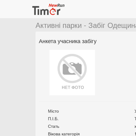
Активні парки - Забіг Одещин
Анкета учасника забігу
Місто
П.І.Б.
Стать
Вікова категорія