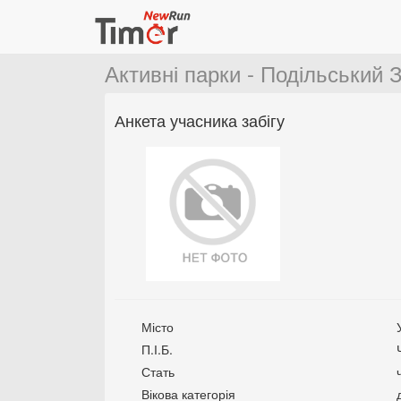
Активні парки - Подільський З
Анкета учасника забігу
Місто
П.І.Б.
Стать
Вікова категорія