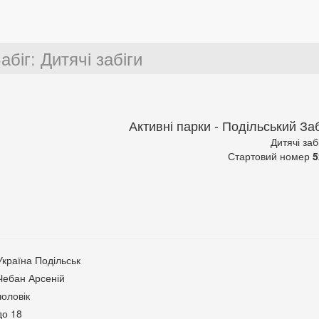
абіг
:
Дитячі забіги
Активні парки - Подільський Заб
Дитячі заб
Стартовий номер
5
Україна Подільськ
Чебан Арсеній
чоловік
до 18