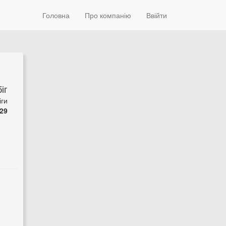
Головна
Про компанію
Ввійти
іг
іги
29