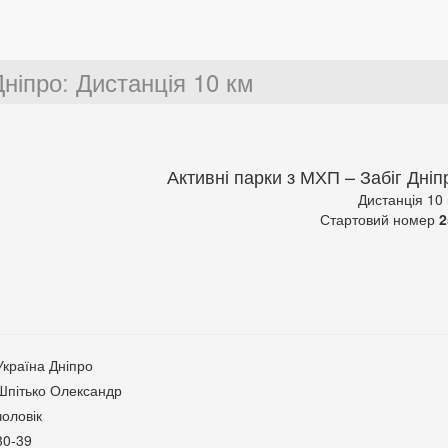
Дніпро
:
Дистанція 10 км
Активні парки з МХП – Забіг Дніп
Дистанція 10
Стартовий номер
2
Україна Дніпро
Шпітько Олександр
чоловік
30-39