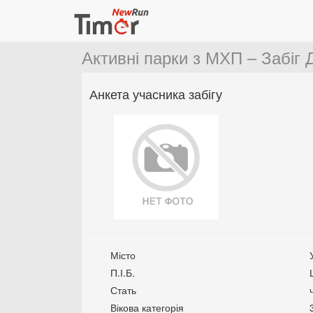
Активні парки з МХП – Забіг 
Анкета учасника забігу
Місто
П.І.Б.
Стать
Вікова категорія