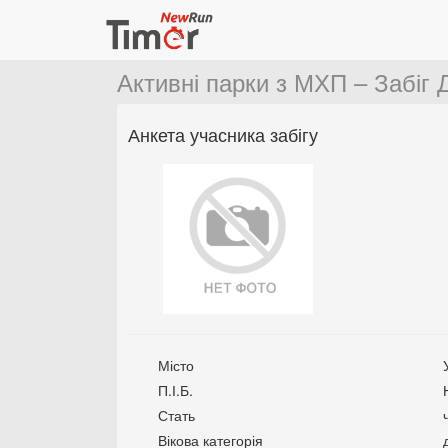
Активні парки з МХП – Забіг 
Анкета учасника забігу
Місто
П.І.Б.
Стать
Вікова категорія