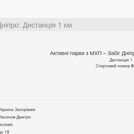
Дніпро
:
Дистанція 1 км
Активні парки з МХП – Забіг Дніп
Дистанція 1
Стартовий номер
6
Україна Запоріжжя
Насонов Дмитро
чоловік
до 18