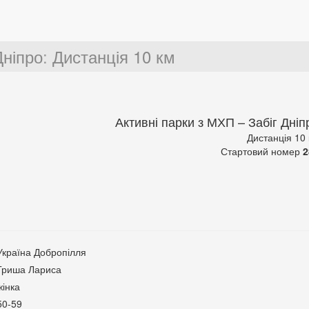
Дніпро
:
Дистанція 10 км
Активні парки з МХП – Забіг Дніп
Дистанція 10
Стартовий номер
2
Україна Добропілля
Гриша Лариса
жінка
50-59