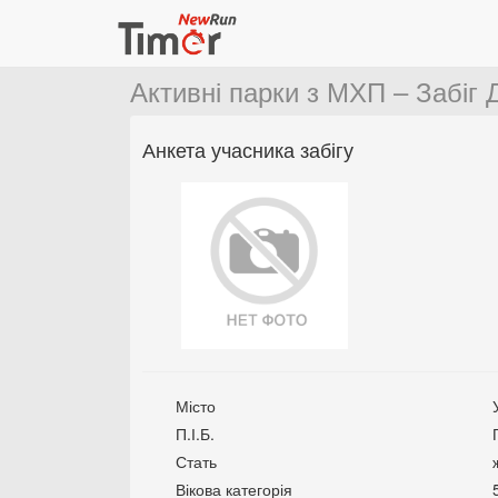
Активні парки з МХП – Забіг 
Анкета учасника забігу
Місто
П.І.Б.
Стать
Вікова категорія