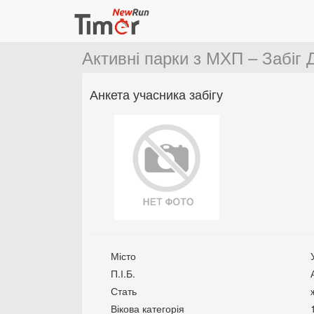
Активні парки з МХП – Забіг 
Анкета учасника забігу
Місто
П.І.Б.
Стать
Вікова категорія