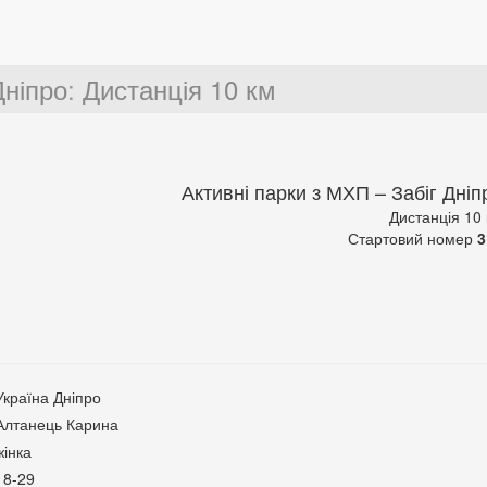
Дніпро
:
Дистанція 10 км
Активні парки з МХП – Забіг Дніп
Дистанція 10
Стартовий номер
3
Україна Дніпро
Алтанець Карина
жінка
18-29