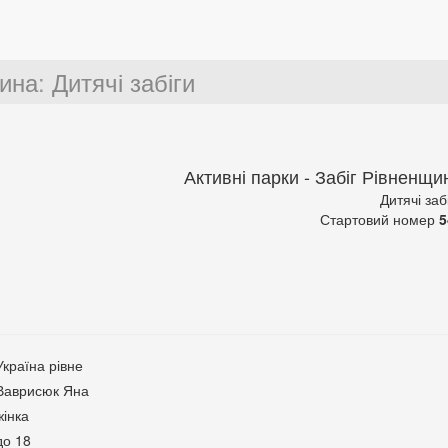
щина
:
Дитячі забіги
Активні парки - Забіг Рівненщи
Дитячі заб
Стартовий номер
5
Україна рівне
Ваврисюк Яна
жінка
до 18