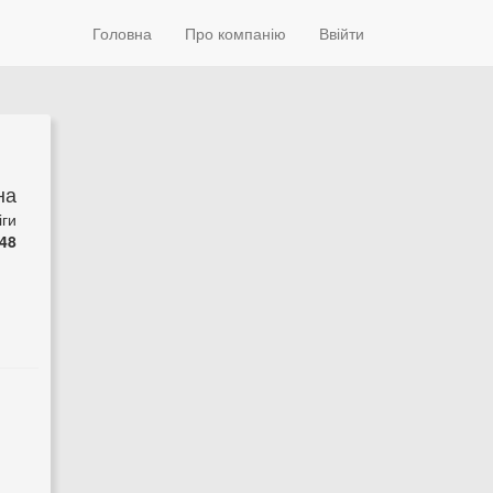
Головна
Про компанію
Ввійти
на
іги
48