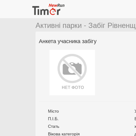
Активні парки - Забіг Рівнен
Анкета учасника забігу
Місто
П.І.Б.
Стать
Вікова категорія