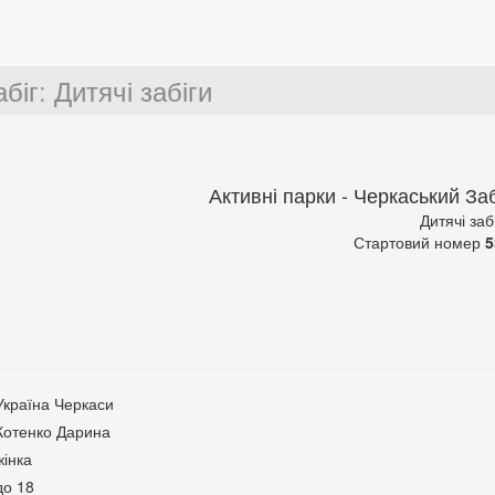
абіг
:
Дитячі забіги
Активні парки - Черкаський Заб
Дитячі заб
Стартовий номер
5
Україна Черкаси
Котенко Дарина
жінка
до 18