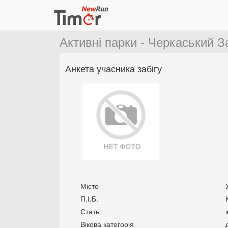
Активні парки - Черкаський З
Анкета учасника забігу
Місто
П.І.Б.
Стать
Вікова категорія