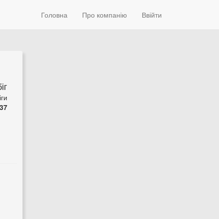
Головна
Про компанію
Ввійти
іг
іги
37