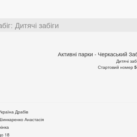
абіг
:
Дитячі забіги
Активні парки - Черкаський Заб
Дитячі заб
Стартовий номер
5
Україна Драбів
Шинкаренко Анастасія
жінка
до 18