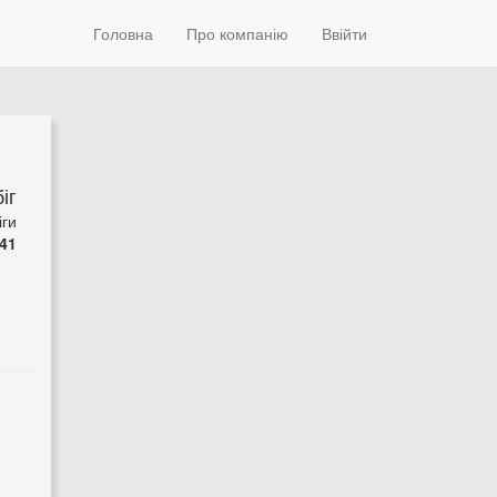
Головна
Про компанію
Ввійти
іг
іги
41