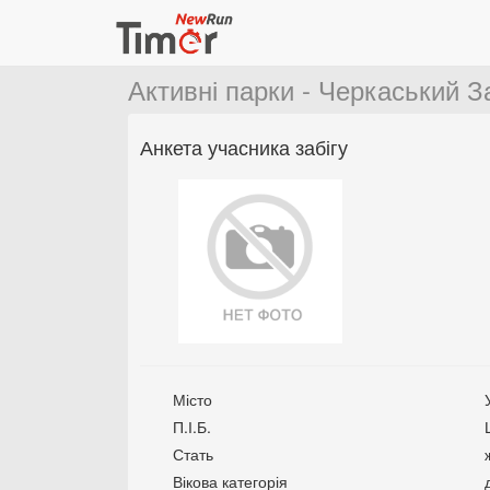
Активні парки - Черкаський З
Анкета учасника забігу
Місто
П.І.Б.
Стать
Вікова категорія