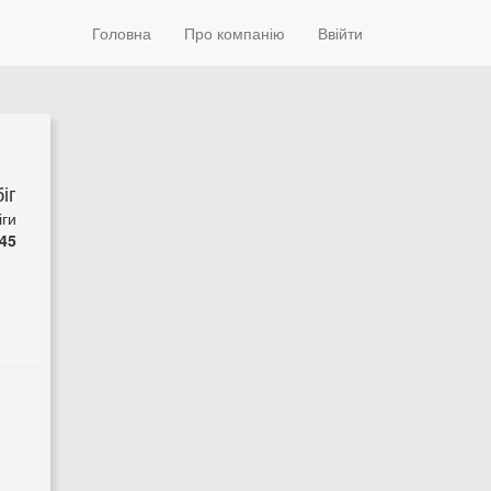
Головна
Про компанію
Ввійти
іг
іги
45