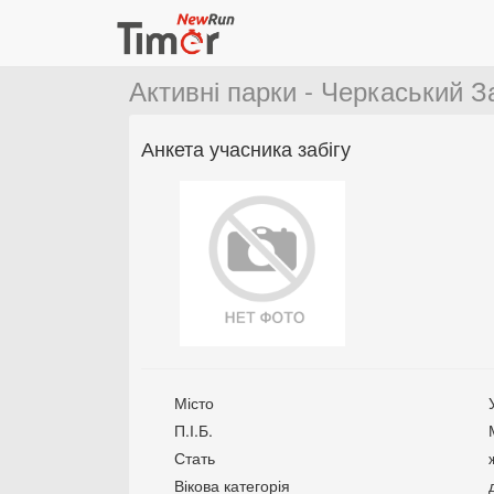
Активні парки - Черкаський З
Анкета учасника забігу
Місто
П.І.Б.
Стать
Вікова категорія