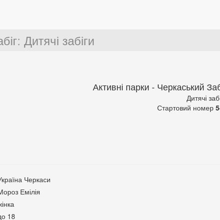
абіг
:
Дитячі забіги
Активні парки - Черкаський Заб
Дитячі заб
Стартовий номер
5
Україна Черкаси
Мороз Емілія
жінка
до 18