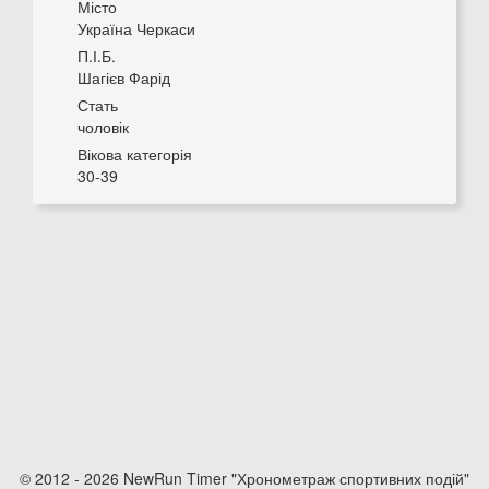
Місто
Україна Черкаси
П.І.Б.
Шагієв Фарід
Стать
чоловік
Вікова категорія
30-39
© 2012 - 2026 NewRun Timer "Хронометраж спортивних подій"