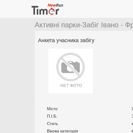
Активні парки-Забіг Івано - Ф
Анкета учасника забігу
Місто
П.І.Б.
Стать
Вікова категорія