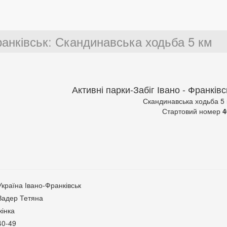
ранківськ
:
Скандинавська ходьба 5 км
Активні парки-Забіг Івано - Франківс
Скандинавська ходьба 5
Стартовий номер
4
Україна Івано-Франківськ
Задер Тетяна
жінка
40-49