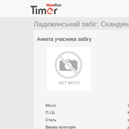
Ладижинський забіг
:
Скандин
Анкета учасника забігу
Місто
П.І.Б.
Стать
Вікова категорія