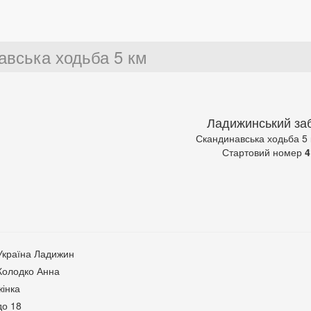
авська ходьба 5 км
Ладижинський заб
Скандинавська ходьба 5
Стартовий номер
4
Україна Ладижин
Колодко Анна
жінка
до 18