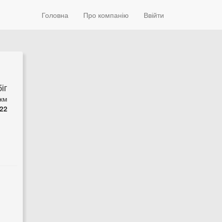
Головна
Про компанію
Ввійти
іг
 км
22