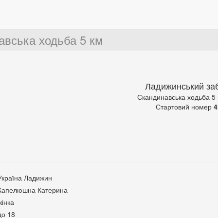
авська ходьба 5 км
Ладижинський заб
Скандинавська ходьба 5
Стартовий номер
4
Україна Ладижин
Капелюшна Катерина
жінка
до 18