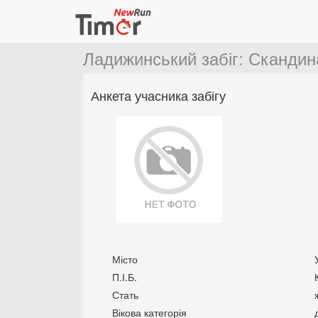
Ладижинський забіг
:
Скандин
Анкета учасника забігу
Місто
П.І.Б.
Стать
Вікова категорія