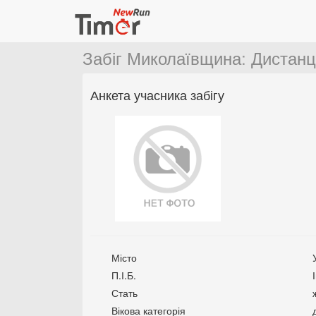
Забіг Миколаївщина
:
Дистанц
Анкета учасника забігу
Місто
П.І.Б.
Стать
Вікова категорія