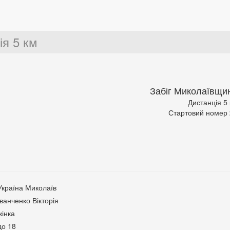
ія 5 км
Забіг Миколаївщи
Дистанція 5
Стартовий номер
Україна Миколаїв
Іванченко Вікторія
жінка
до 18