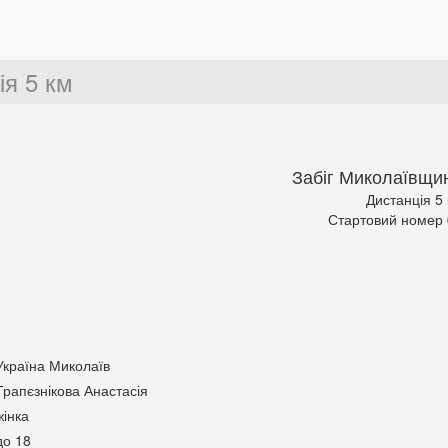
ія 5 км
Забіг Миколаївщи
Дистанція 5
Стартовий номер
Україна Миколаїв
Трапєзнікова Анастасія
жінка
до 18