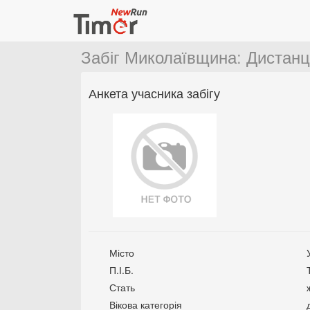
Забіг Миколаївщина
:
Дистанц
Анкета учасника забігу
Місто
П.І.Б.
Стать
Вікова категорія