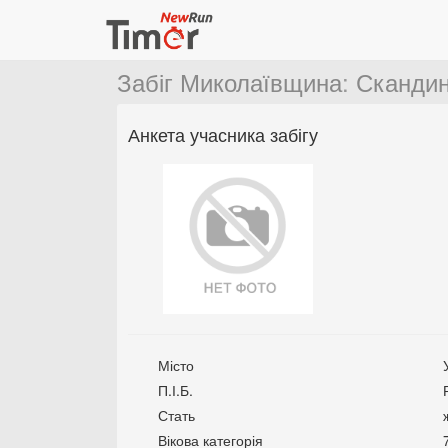
Забіг Миколаївщина
:
Скандин
Анкета учасника забігу
Місто
П.І.Б.
Стать
Вікова категорія