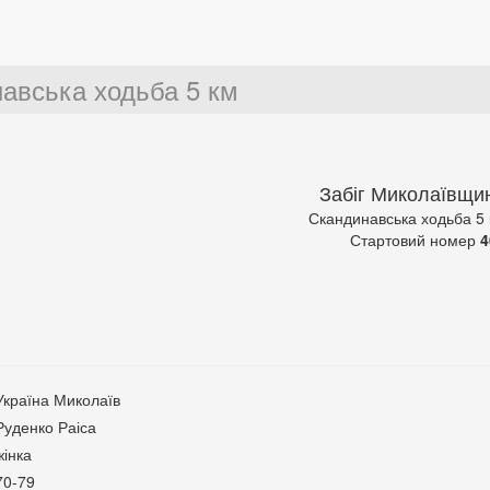
авська ходьба 5 км
Забіг Миколаївщи
Скандинавська ходьба 5
Стартовий номер
4
Україна Миколаїв
Руденко Раіса
жінка
70-79