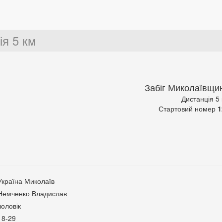
ія 5 км
Забіг Миколаївщи
Дистанція 5
Стартовий номер
1
Україна Миколаїв
Немченко Владислав
чоловік
18-29