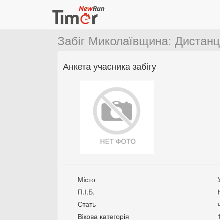
Забіг Миколаївщина
:
Дистанц
Анкета учасника забігу
Місто
П.І.Б.
Стать
Вікова категорія