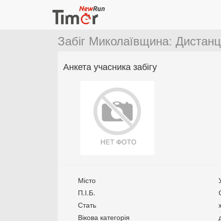
Забіг Миколаївщина
:
Дистанц
Анкета учасника забігу
Місто
П.І.Б.
Стать
Вікова категорія