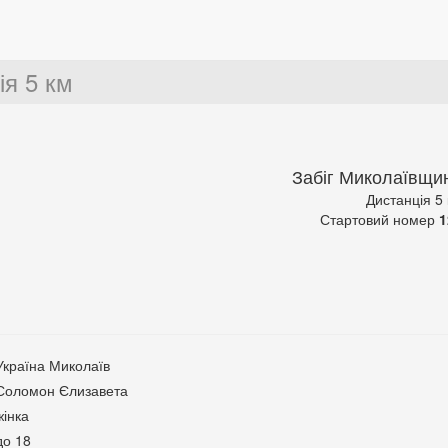
ія 5 км
Забіг Миколаївщи
Дистанція 5
Стартовий номер
1
Україна Миколаїв
Соломон Єлизавета
жінка
до 18