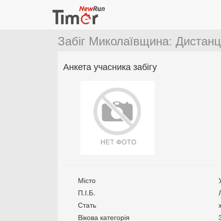
Забіг Миколаївщина
:
Дистанц
Анкета учасника забігу
Місто
П.І.Б.
Стать
Вікова категорія