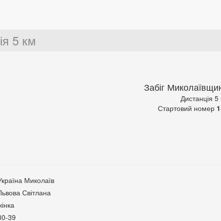
ія 5 км
Забіг Миколаївщи
Дистанція 5
Стартовий номер
1
Україна Миколаїв
Львова Світлана
жінка
30-39