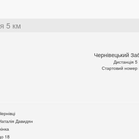
я 5 км
Чернівецький Заб
Дистанція 5
Стартовий номер
Чернівці
Наталія Давидян
жінка
до 18