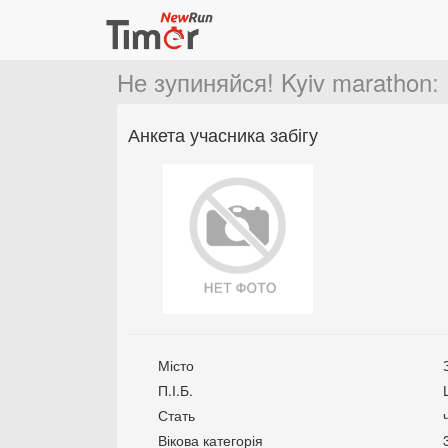
Не зупиняйся! Kyiv marathon
:
Анкета учасника забігу
Місто
П.І.Б.
Стать
Вікова категорія