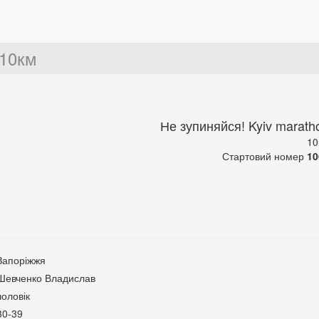
10км
Не зупиняйся! Kyiv marath
10
Стартовий номер
10
Запоріжжя
Шевченко Владислав
чоловік
30-39