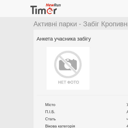
Активні парки - Забіг Кропив
Анкета учасника забігу
Місто
П.І.Б.
Стать
Вікова категорія