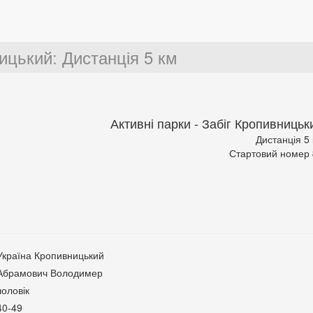
ницький
:
Дистанція 5 км
Активні парки - Забіг Кропивницьк
Дистанція 5
Стартовий номер
Україна Кропивницький
Абрамович Володимер
чоловік
40-49