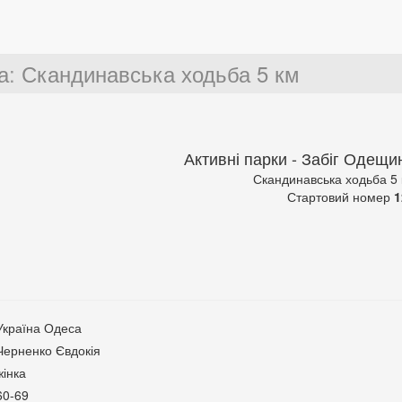
а
:
Скандинавська ходьба 5 км
Активні парки - Забіг Одещи
Скандинавська ходьба 5
Стартовий номер
1
Україна Одеса
Черненко Євдокія
жінка
60-69