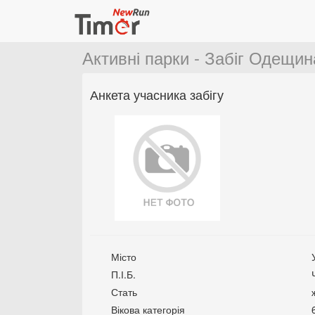
Активні парки - Забіг Одещин
Анкета учасника забігу
Місто
П.І.Б.
Стать
Вікова категорія