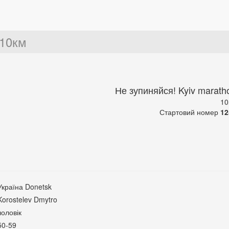
10км
Не зупиняйся! Kyiv marath
10
Стартовий номер
12
Україна Donetsk
Korostelev Dmytro
чоловік
50-59