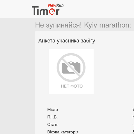
Не зупиняйся! Kyiv marathon
:
Анкета учасника забігу
Місто
П.І.Б.
Стать
Вікова категорія