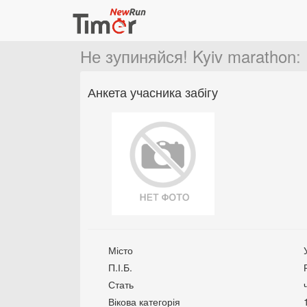
Не зупиняйся! Kyiv marathon
:
Анкета учасника забігу
Місто
П.І.Б.
Стать
Вікова категорія