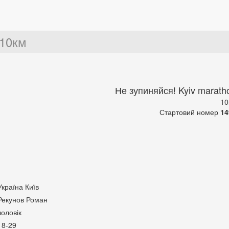
10км
Не зупиняйся! Kyiv marath
10
Стартовий номер
14
Україна Київ
Рекунов Роман
чоловік
18-29