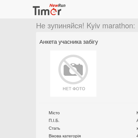
Не зупиняйся! Kyiv marathon
:
Анкета учасника забігу
Місто
П.І.Б.
Стать
Вікова категорія