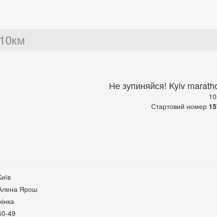
10км
Не зупиняйся! Kyiv marath
10
Стартовий номер
15
Київ
Алена Ярош
жінка
40-49