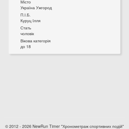
Місто
Україна Ужгород
П.І.Б.
Куруц Ілля
Стать
чоловік
Вікова категорія
до 18
© 2012 - 2026 NewRun Timer "Хронометраж спортивних подій"