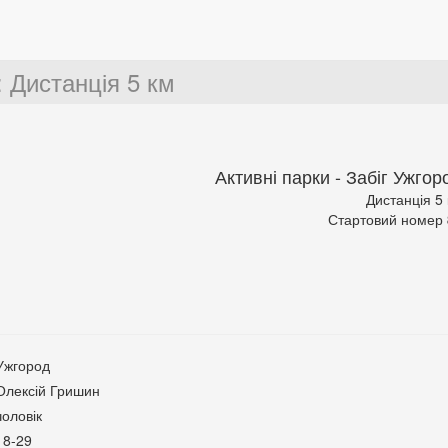
:
Дистанція 5 км
Активні парки - Забіг Ужгор
Дистанція 5
Стартовий номер
Ужгород
Олексій Гришин
чоловік
18-29