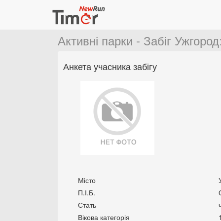
Активні парки - Забіг Ужгород
Анкета учасника забігу
Місто
П.І.Б.
Стать
Вікова категорія