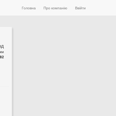
Головна
Про компанію
Ввійти
од
 км
82