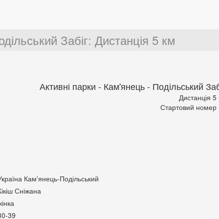
одільський Забіг
:
Дистанція 5 км
Активні парки - Кам'янець - Подільський Заб
Дистанція 5
Стартовий номер
Україна Кам'янець-Подільський
Кікіш Сніжана
жінка
30-39