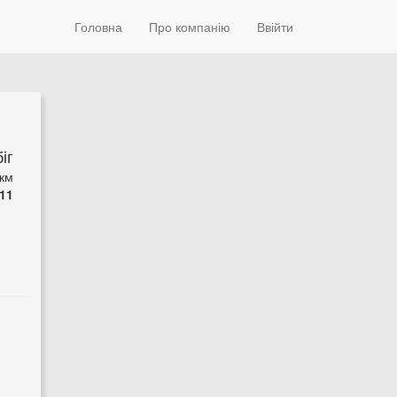
Головна
Про компанію
Ввійти
іг
 км
11