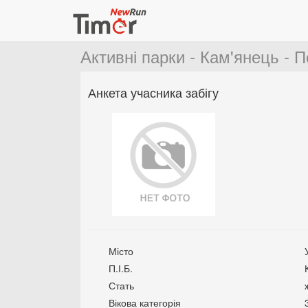
Активні парки - Кам'янець - П
Анкета учасника забігу
Місто
П.І.Б.
Стать
Вікова категорія