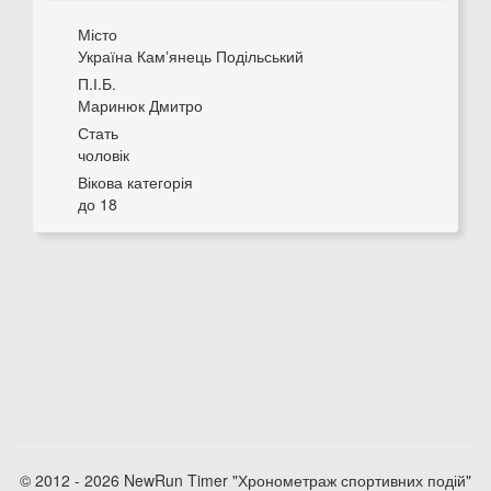
Місто
Україна Камʼянець Подільський
П.І.Б.
Маринюк Дмитро
Стать
чоловік
Вікова категорія
до 18
© 2012 - 2026 NewRun Timer "Хронометраж спортивних подій"