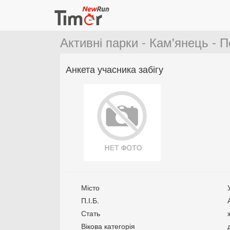
Активні парки - Кам'янець - П
Анкета учасника забігу
Місто
П.І.Б.
Стать
Вікова категорія