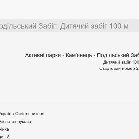
одільський Забіг
:
Дитячий забіг 100 м
Активні парки - Кам'янець - Подільський Заб
Дитячий забіг 10
Стартовий номер
2
Україна Синельникове
Аміна Бінчукова
жінка
до 18