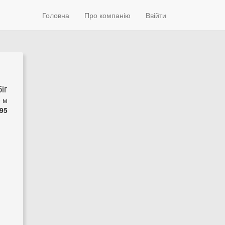
Головна
Про компанію
Ввійти
іг
0 м
95