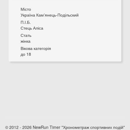
Місто
Україна Камʼянець-Подільский
П.І.Б.
Стець Аліса
Стать
жінка
Вікова категорія
до 18
© 2012 - 2026 NewRun Timer "Хронометраж спортивних подій"