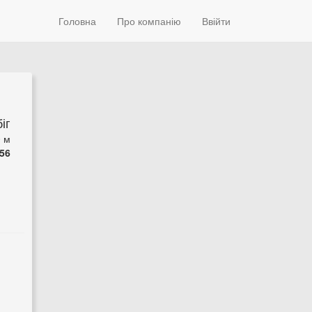
Головна
Про компанію
Ввійти
іг
0 м
56