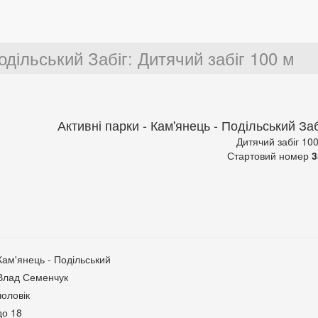
одільський Забіг
:
Дитячий забіг 100 м
Активні парки - Кам'янець - Подільський Заб
Дитячий забіг 10
Стартовий номер
3
Кам'янець - Подільський
Влад Семенчук
чоловік
до 18