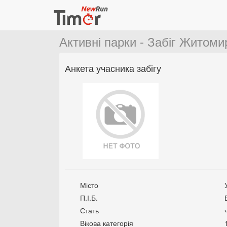
Активні парки - Забіг Житом
Анкета учасника забігу
Місто
П.І.Б.
Стать
Вікова категорія