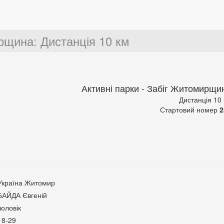
ирщина
:
Дистанція 10 км
Активні парки - Забіг Житомирщи
Дистанція 10
Стартовий номер
2
Україна Житомир
БАЙДА Євгеній
чоловік
18-29