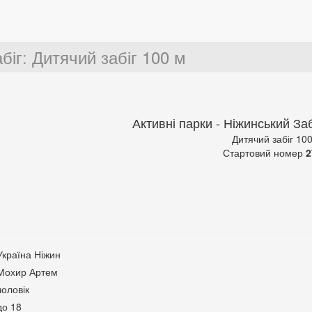
біг
:
Дитячий забіг 100 м
Активні парки - Ніжинський Заб
Дитячий забіг 10
Стартовий номер
2
Україна Ніжин
Мохир Артем
чоловік
до 18