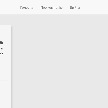
Головна
Про компанію
Ввійти
іг
0 м
77