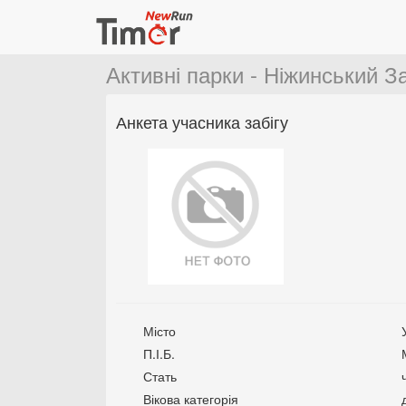
Активні парки - Ніжинський За
Анкета учасника забігу
Місто
П.І.Б.
Стать
Вікова категорія