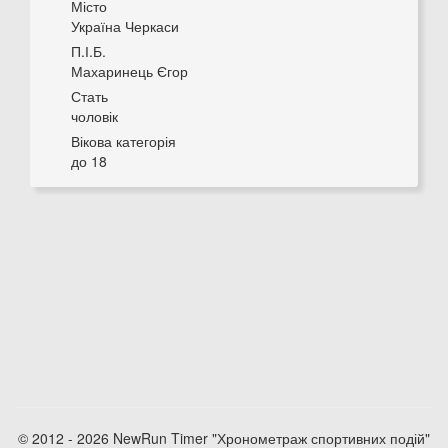
Місто
Україна Черкаси
П.І.Б.
Махаринець Єгор
Стать
чоловік
Вікова категорія
до 18
© 2012 - 2026 NewRun Timer "Хронометраж спортивних подій"