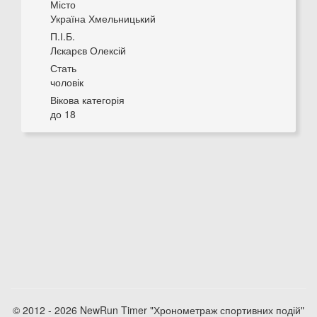
Місто
Україна Хмельницький
П.І.Б.
Лєкарєв Олексій
Стать
чоловік
Вікова категорія
до 18
© 2012 - 2026 NewRun Timer "Хронометраж спортивних подій"