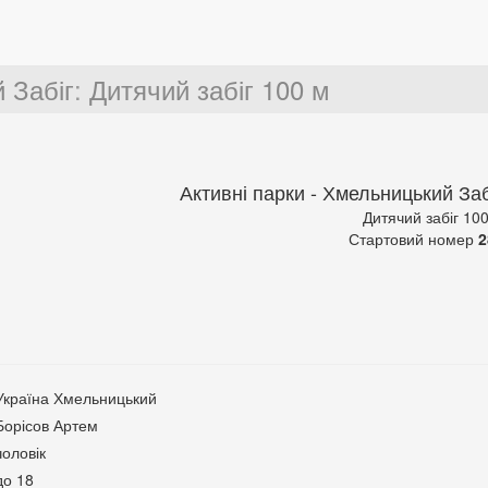
 Забіг
:
Дитячий забіг 100 м
Активні парки - Хмельницький Заб
Дитячий забіг 10
Стартовий номер
2
Україна Хмельницький
Борісов Артем
чоловік
до 18