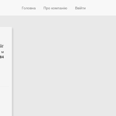
Головна
Про компанію
Ввійти
іг
0 м
84