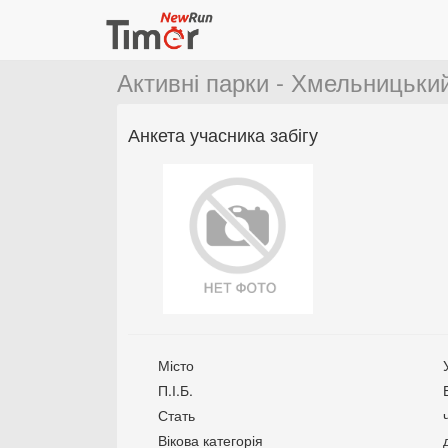
Активні парки - Хмельницький
Анкета учасника забігу
Місто
П.І.Б.
Стать
Вікова категорія