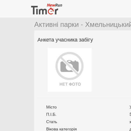
Активні парки - Хмельницький
Анкета учасника забігу
Місто
П.І.Б.
Стать
Вікова категорія