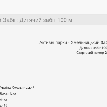
 Забіг
:
Дитячий забіг 100 м
Активні парки - Хмельницький Заб
Дитячий забіг 10
Стартовий номер
2
Україна Хмельницький
Stukan Eva
жінка
до 18