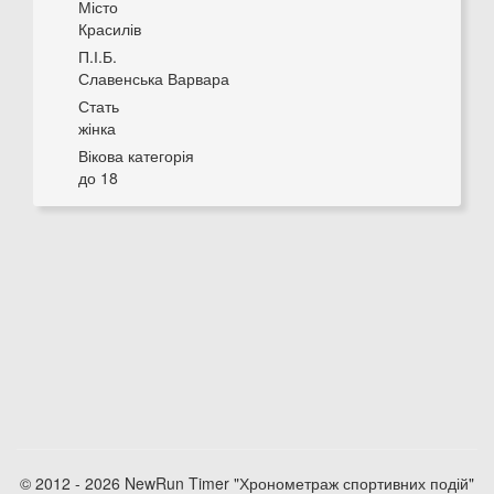
Місто
Красилів
П.І.Б.
Славенська Варвара
Стать
жінка
Вікова категорія
до 18
© 2012 - 2026 NewRun Timer "Хронометраж спортивних подій"