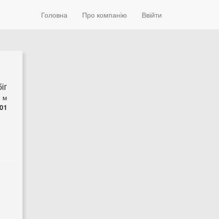
Головна
Про компанію
Ввійти
іг
0 м
01