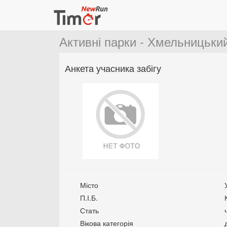
Активні парки - Хмельницький
Анкета учасника забігу
Місто
П.І.Б.
Стать
Вікова категорія