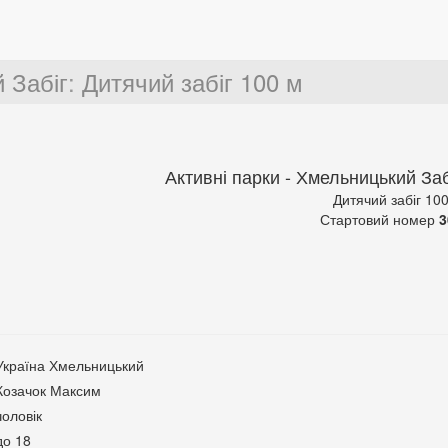
 Забіг
:
Дитячий забіг 100 м
Активні парки - Хмельницький Заб
Дитячий забіг 10
Стартовий номер
3
Україна Хмельницький
Козачок Максим
чоловік
до 18