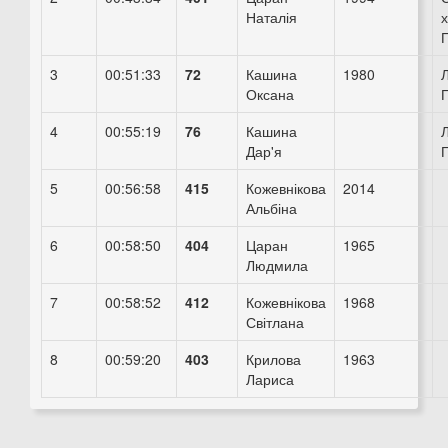
Наталія
3
00:51:33
72
Кашина
1980
Л
Оксана
4
00:55:19
76
Кашина
Л
Дар'я
5
00:56:58
415
Кожевнікова
2014
Альбіна
6
00:58:50
404
Царан
1965
Людмила
7
00:58:52
412
Кожевнікова
1968
Світлана
8
00:59:20
403
Крилова
1963
Лариса