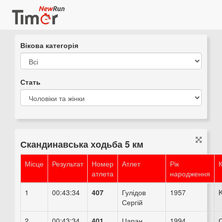
Вікова категорія
Стать
Скандинавська ходьба 5 км
Місце
Результат
Номер
Атлет
Рік
атлета
народження
1
00:43:34
407
Гулідов
1957
Сергій
2
00:43:34
401
Царан
1994