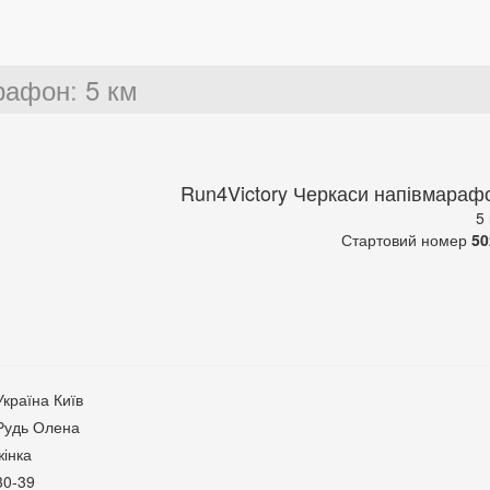
арафон
:
5 км
Run4Victory Черкаси напівмараф
5
Стартовий номер
50
Україна Київ
Рудь Олена
жінка
30-39