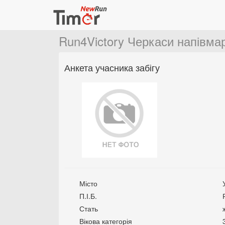
Run4Victory Черкаси напівм
Анкета учасника забігу
Місто
П.І.Б.
Стать
Вікова категорія