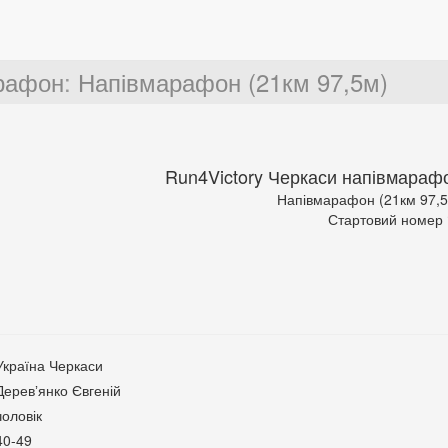
арафон
:
Напівмарафон (21км 97,5м)
Run4Victory Черкаси напівмараф
Напівмарафон (21км 97,
Стартовий номер
Україна Черкаси
Деревʼянко Євгеній
чоловік
40-49