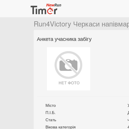
Run4Victory Черкаси напівм
Анкета учасника забігу
Місто
П.І.Б.
Стать
Вікова категорія